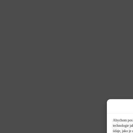
Abychom poskyt
technologie j
údaje, jako j