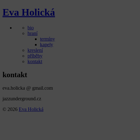
Skip
Eva Holická
to
content
bio
hraní
termíny
kapely
kreslení
příběhy
kontakt
kontakt
eva.holicka @ gmail.com
jazzunderground.cz
© 2026
Eva Holická